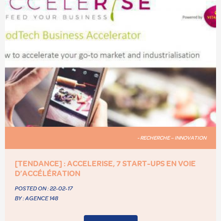
- RECHERCHE – INNOVATION
[TENDANCE] : ACCELERISE, 7 START-UPS EN VOIE
D’ACCÉLÉRATION
POSTED ON :
22-02-17
BY : AGENCE 148