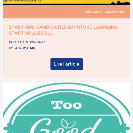
- RECHERCHE – INNOVATION
START-UPS, CANDIDATEZ AU FUTURE LAB RISING
START UP LORS DU...
POSTED ON :
26-04-18
BY : AGENCE 148
Lire l'article