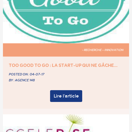
- RECHERCHE – INNOVATION
TOO GOOD TO GO : LA START-UP QUI NE GÂCHE...
POSTED ON :
04-07-17
BY : AGENCE 148
Lire l'article