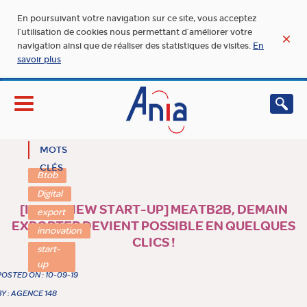
En poursuivant votre navigation sur ce site, vous acceptez
l’utilisation de cookies nous permettant d’améliorer votre
navigation ainsi que de réaliser des statistiques de visites.
En
savoir plus
MOTS
CLÉS
Btob
Digital
[INTERVIEW START-UP] MEATB2B, DEMAIN
export
EXPORTER DEVIENT POSSIBLE EN QUELQUES
innovation
CLICS !
start-
up
POSTED ON : 10-09-19
BY : AGENCE 148