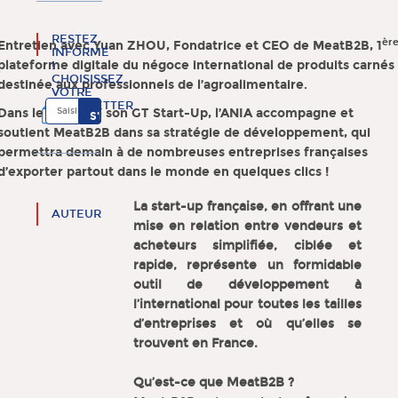
RESTEZ
èr
Entretien avec Yuan ZHOU, Fondatrice et CEO de MeatB2B, 1
INFORMÉ
plateforme digitale du négoce international de produits carnés
!
CHOISISSEZ
destinée aux professionnels de l’agroalimentaire.
VOTRE
NEWSLETTER
Dans le cadre de son GT Start-Up, l’ANIA accompagne et
soutient MeatB2B dans sa stratégie de développement, qui
permettra demain à de nombreuses entreprises françaises
d’exporter partout dans le monde en quelques clics !
La start-up française, en offrant une
AUTEUR
mise en relation entre vendeurs et
acheteurs simplifiée, ciblée et
rapide, représente un formidable
outil de développement à
l’international pour toutes les tailles
d’entreprises et où qu’elles se
trouvent en France.
Qu’est-ce que MeatB2B ?