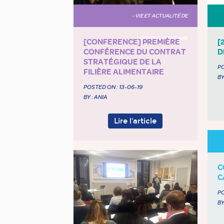
- VIE ET ACTUALITÉ DE
L'AGROALIMENTAIRE
[CONFERENCE] PREMIÈRE
[
CONFÉRENCE DU CONTRAT
D
STRATÉGIQUE DE LA
PO
FILIÈRE ALIMENTAIRE
BY
POSTED ON :
13-06-19
BY : ANIA
Lire l'article
C
C
PO
BY