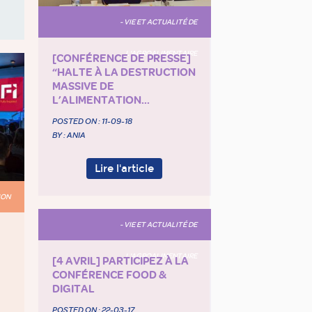
- VIE ET ACTUALITÉ DE
L'AGROALIMENTAIRE
[CONFÉRENCE DE PRESSE]
“HALTE À LA DESTRUCTION
MASSIVE DE
L’ALIMENTATION...
POSTED ON :
11-09-18
BY : ANIA
Lire l'article
ION
- VIE ET ACTUALITÉ DE
L'AGROALIMENTAIRE
[4 AVRIL] PARTICIPEZ À LA
CONFÉRENCE FOOD &
DIGITAL
POSTED ON :
22-03-17