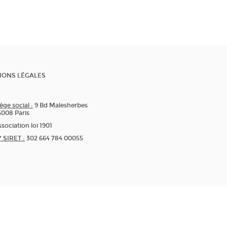
IONS LÉGALES
ège social :
9 Bd Malesherbes
5008 Paris
sociation loi 1901
* SIRET :
302 664 784 00055