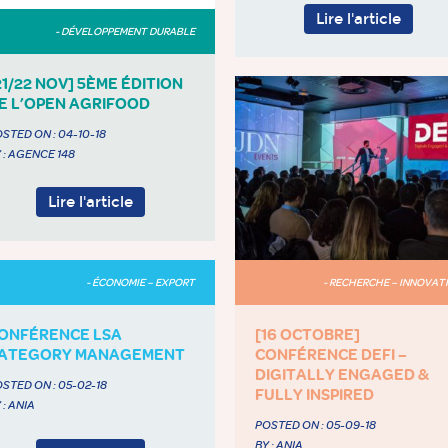
Lire l'article
- DÉVELOPPEMENT DURABLE
21/22 NOV] 5ÈME ÉDITION
E L’OPEN AGRIFOOD
STED ON :
04-10-18
 : AGENCE 148
Lire l'article
- RECHERCHE – INNOVAT
- ÉCONOMIE – EXPORT
[16 OCTOBRE]
ONFÉRENCE LSA
CONFÉRENCE DEFI –
ATEGORY MANAGEMENT
DIGITALLY ENGAGED &
STED ON :
05-02-18
FULLY INSPIRED
 : ANIA
POSTED ON :
05-09-18
BY : ANIA