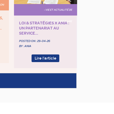
ION
- VIE ET ACTUALITÉ DE
S,
L'AGROALIMENTAIRE
LOI & STRATÉGIES X ANIA :
.
UN PARTENARIAT AU
SERVICE...
POSTED ON :
29-04-26
BY : ANIA
Lire l'article