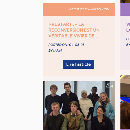
- RECHERCHE – INNOVATION
I-RESTART : « LA
V
RECONVERSION EST UN
L
VÉRITABLE VIVIER DE...
PO
POSTED ON :
04-08-26
BY
BY : ANIA
Lire l'article