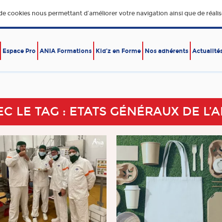
 de cookies nous permettant d’améliorer votre navigation ainsi que de réalise
Espace Pro
ANIA Formations
Kid’z en Forme
Nos adhérents
Actualité
E,
DÉVELOPPEMENT DURABLE
ÉCONOMIE – EXPORT
RE
EC LE TAG : ETATS GÉNÉRAUX DE L’