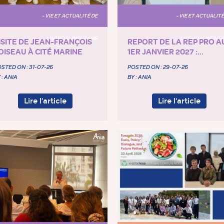
- VIE ET ACTUALITÉ DE
- VIE ET ACTUALITÉ
L'AGROALIMENTAIRE
L'AGROALIMENTA
ISITE DE JEAN-FRANÇOIS
REPORT DE LA REP PRO A
OISEAU À CITÉ MARINE
1ER JANVIER 2027 :...
STED ON :
31-07-26
POSTED ON :
29-07-26
 : ANIA
BY : ANIA
Lire l'article
Lire l'article