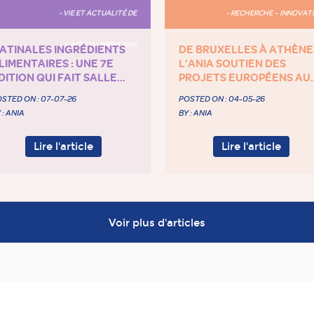
- VIE ET ACTUALITÉ DE
- RECHERCHE – INNOVAT
L'AGROALIMENTAIRE
ATINALES INGRÉDIENTS
DE BRUXELLES À ATHÈNE
LIMENTAIRES : UNE 7E
L’ANIA SOUTIEN DES
DITION QUI FAIT SALLE...
PROJETS EUROPÉENS AU..
STED ON :
07-07-26
POSTED ON :
04-05-26
 : ANIA
BY : ANIA
Lire l'article
Lire l'article
Voir plus d'articles