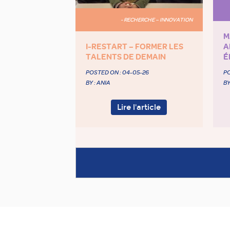
- RECHERCHE – INNOVATION
M
I-RESTART – FORMER LES
A
TALENTS DE DEMAIN
É
POSTED ON :
04-05-26
PO
BY : ANIA
BY
Lire l'article