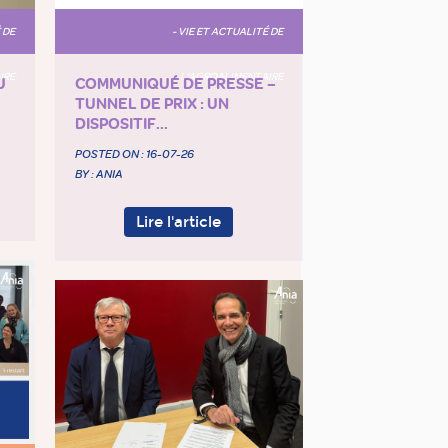
 DE
- VIE ET ACTUALITÉ DE
IRE
L'AGROALIMENTAIRE
U
COMMUNIQUÉ DE PRESSE –
TUNNEL DE PRIX : UN
DISPOSITIF...
POSTED ON :
16-07-26
BY : ANIA
Lire l'article