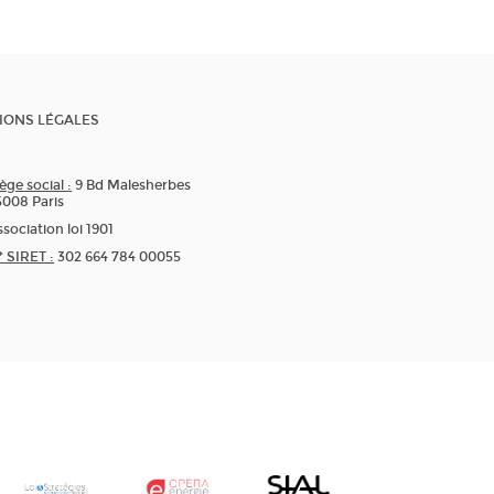
IONS LÉGALES
ège social :
9 Bd Malesherbes
5008 Paris
sociation loi 1901
* SIRET :
302 664 784 00055