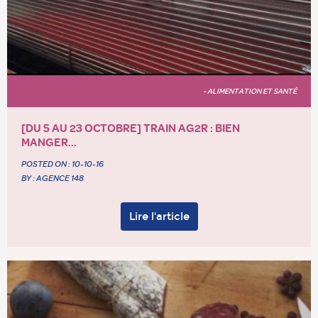
- ALIMENTATION ET SANTÉ
[DU 5 AU 23 OCTOBRE] TRAIN AG2R : BIEN
MANGER...
POSTED ON :
10-10-16
BY : AGENCE 148
Lire l'article