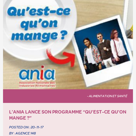
- ALIMENTATION ET SANTÉ
L’ANIA LANCE SON PROGRAMME “QU’EST-CE QU’ON
MANGE ?”
POSTED ON :
20-11-17
BY : AGENCE 148