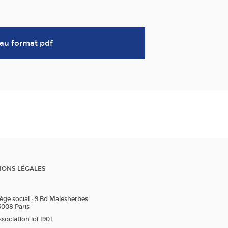
 au format pdf
IONS LÉGALES
ège social :
9 Bd Malesherbes
5008 Paris
sociation loi 1901