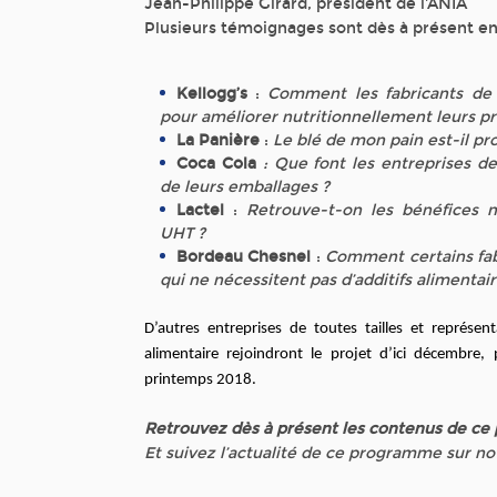
Jean-Philippe Girard, président de l'ANIA
Plusieurs témoignages sont dès à présent en
Kellogg’s
:
Comment les fabricants de c
pour améliorer nutritionnellement leurs pr
La Panière
:
Le blé de mon pain est-il pr
Coca Cola
: Que font les entreprises de
de leurs emballages ?
Lactel
:
Retrouve-t-on les bénéfices nut
UHT ?
Bordeau Chesnel
:
Comment certains fabr
qui ne nécessitent pas d’additifs alimentair
D’autres entreprises de toutes tailles et représen
alimentaire rejoindront le projet d’ici décembre,
printemps 2018.
Retrouvez dès à présent les contenus de c
Et suivez l’actualité de ce programme sur n