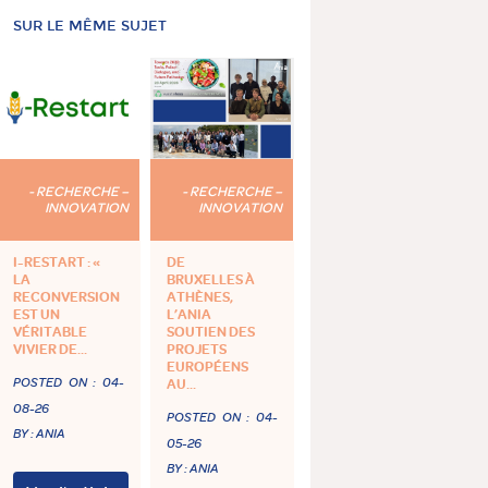
SUR LE MÊME SUJET
- RECHERCHE –
- RECHERCHE –
INNOVATION
INNOVATION
I-RESTART : «
DE
LA
BRUXELLES À
RECONVERSION
ATHÈNES,
EST UN
L’ANIA
VÉRITABLE
SOUTIEN DES
VIVIER DE...
PROJETS
EUROPÉENS
POSTED ON :
04-
AU...
08-26
POSTED ON :
04-
BY : ANIA
05-26
BY : ANIA