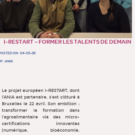
I-RESTART – FORMER LES TALENTS DE DEMAIN
POSTED ON : 04-05-26
BY : ANIA
Le projet européen I-RESTART, dont
l’ANIA est partenaire, s’est clôturé à
Bruxelles le 22 avril. Son ambition :
transformer la formation dans
l’agroalimentaire via des micro-
certifications innovantes
(numérique, bioéconomie,