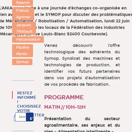
Nawrot
L’ANIA vous invite à une journée d’échanges co-organisée en
France
lien avec l’ACTIA et le SYMOP pour discuter des problématique
Agrimer
de Mécanisation / Robotisation / Automatisation,
lundi 22 juin
Jacques
de 10h à 16h
, dans les locaux de la Fédération des Industries
Thébault
Mécaniques (39 rue Louis-Blanc 92400 Courbevoie).
mécanisation
Venez découvrir l’offre
Pauline
technologique des adhérents du
Martin
Symop, Syndicat des machines et
Symop
technologies de production, et
identifier vos futurs partenaires
dans vos projets d’automatisation
de vos procédés de fabrication.
RESTEZ
PROGRAMME
INFORMÉ
!
CHOISISSEZ
MATIN // 10H-12H
VOTRE
NEWSLETTER
Présentation du secteur
agroalimentaire, ses enjeux et du
plan « Alimentation intelligente »