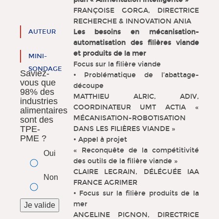
FRANÇOISE GORGA, DIRECTRICE
RECHERCHE & INNOVATION ANIA
AUTEUR
Les besoins en mécanisation-
automatisation des filières viande
et produits de la mer
MINI-
Focus sur la filière viande
SONDAGE
Saviez-
• Problématique de l’abattage-
vous que
découpe
98% des
MATTHIEU ALRIC, ADIV,
industries
COORDINATEUR UMT ACTIA «
alimentaires
MÉCANISATION-ROBOTISATION
sont des
TPE-
DANS LES FILIÈRES VIANDE »
PME ?
• Appel à projet
« Reconquête de la compétitivité
Oui
des outils de la filière viande »
CLAIRE LEGRAIN, DÉLÉGUÉE IAA
Non
FRANCE AGRIMER
• Focus sur la filière produits de la
mer
ANGELINE PIGNON, DIRECTRICE