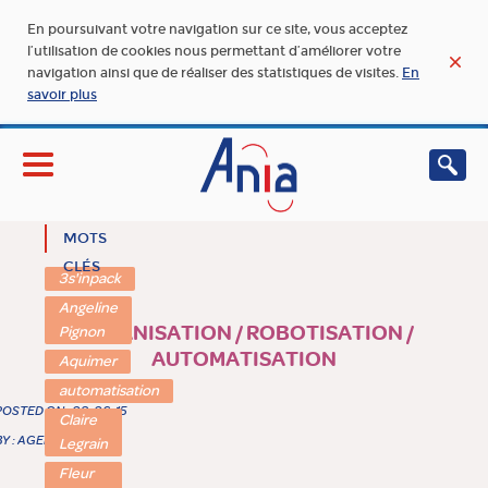
En poursuivant votre navigation sur ce site, vous acceptez
l’utilisation de cookies nous permettant d’améliorer votre
navigation ainsi que de réaliser des statistiques de visites.
En
savoir plus
MOTS
CLÉS
3s'inpack
Angeline
MÉCANISATION / ROBOTISATION /
Pignon
AUTOMATISATION
Aquimer
automatisation
POSTED ON : 08-06-15
Claire
BY : AGENCE 148
Legrain
Fleur