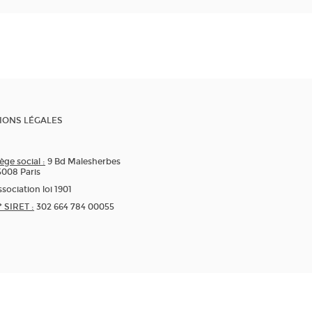
IONS LÉGALES
ège social :
9 Bd Malesherbes
5008 Paris
sociation loi 1901
* SIRET :
302 664 784 00055