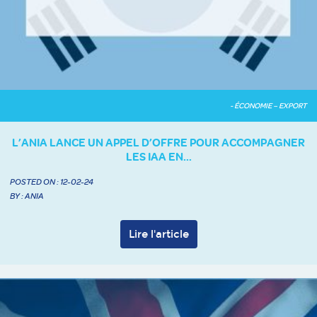
- ÉCONOMIE – EXPORT
L’ANIA LANCE UN APPEL D’OFFRE POUR ACCOMPAGNER
LES IAA EN...
POSTED ON :
12-02-24
BY : ANIA
Lire l'article