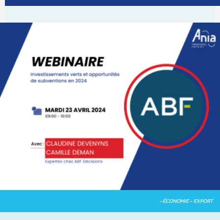
Le service export et international de l’ANIA propose
un accompagnement aux entreprises qui souhaitent
se développer à l’export combinant veille, échanges,
mutualisation et opportunités commerciales. L’ANIA
s’engage auprès de la Team France Export pour
redévelopper les parts de marché françaises
mondiale et refaire de la France une grande
puissance agroalimentaire.
- ÉCONOMIE – EXPORT