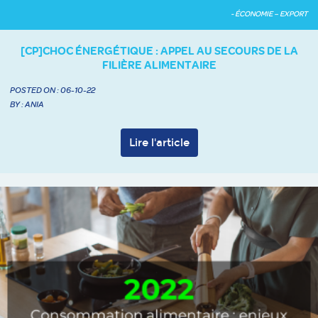
- ÉCONOMIE – EXPORT
[CP]CHOC ÉNERGÉTIQUE : APPEL AU SECOURS DE LA
FILIÈRE ALIMENTAIRE
POSTED ON :
06-10-22
BY : ANIA
Lire l'article