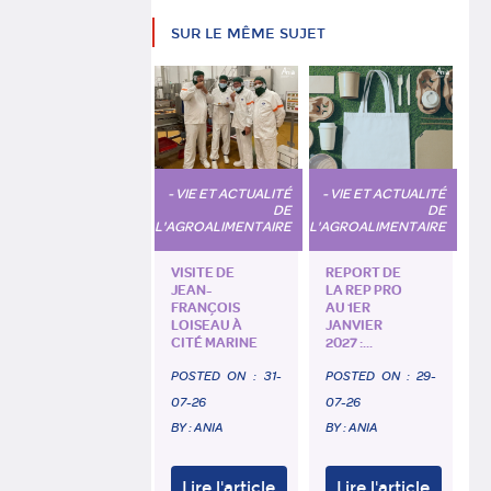
SUR LE MÊME SUJET
- VIE ET ACTUALITÉ
- VIE ET ACTUALITÉ
DE
DE
L'AGROALIMENTAIRE
L'AGROALIMENTAIRE
VISITE DE
REPORT DE
JEAN-
LA REP PRO
FRANÇOIS
AU 1ER
LOISEAU À
JANVIER
CITÉ MARINE
2027 :...
POSTED ON :
31-
POSTED ON :
29-
07-26
07-26
BY : ANIA
BY : ANIA
Lire l'article
Lire l'article