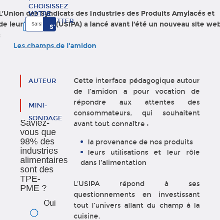
CHOISISSEZ
L’Union des Syndicats des Industries des Produits Amylacés et
VOTRE
NEWSLETTER
de leurs dérivés (USIPA) a lancé avant l’été un nouveau site we
:
Les champs de l’amidon
Cette interface pédagogique autour
AUTEUR
de l’amidon a pour vocation de
répondre aux attentes des
MINI-
consommateurs, qui souhaitent
SONDAGE
Saviez-
avant tout connaître :
vous que
98% des
la provenance de nos produits
industries
leurs utilisations et leur rôle
alimentaires
dans l’alimentation
sont des
TPE-
L’USIPA répond à ses
PME ?
questionnements en investissant
Oui
tout l’univers allant du champ à la
cuisine.