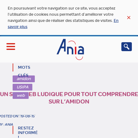
En poursuivant votre navigation sur ce site, vous acceptez
l’utilisation de cookies nous permettant d’améliorer votre
navigation ainsi que de réaliser des statistiques de visites.
En
savoir plus
MOTS
CLÉS
amidon
USIPA
UN SITE WEB LUDIQUE POUR TOUT COMPRENDR
web
SUR L’AMIDON
POSTED ON : 19-08-15
BY : ANIA
RESTEZ
INFORMÉ
!