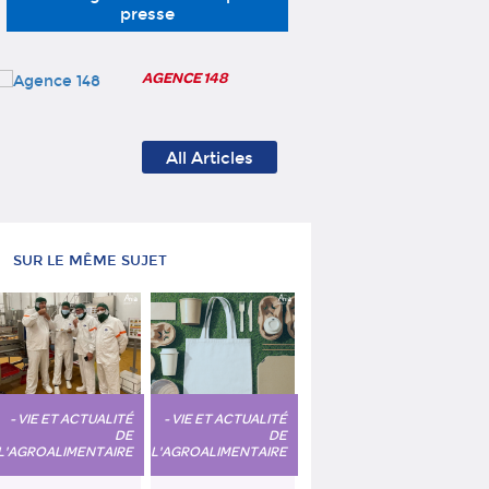
presse
AGENCE 148
All Articles
SUR LE MÊME SUJET
- VIE ET ACTUALITÉ
- VIE ET ACTUALITÉ
DE
DE
L'AGROALIMENTAIRE
L'AGROALIMENTAIRE