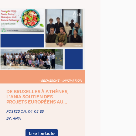
- RECHERCHE – INNOVATION
DE BRUXELLES À ATHÈNES,
L’ANIA SOUTIEN DES
PROJETS EUROPÉENS AU...
POSTED ON :
04-05-26
BY : ANIA
Lire l'article