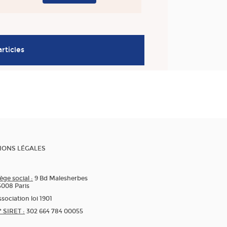
articles
IONS LÉGALES
ège social :
9 Bd Malesherbes
5008 Paris
sociation loi 1901
* SIRET :
302 664 784 00055