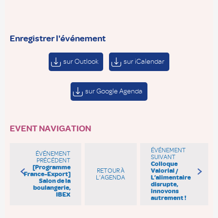
Enregistrer l'événement
sur Outlook
sur iCalendar
sur Google Agenda
EVENT NAVIGATION
ÉVÉNEMENT
ÉVÉNEMENT
SUIVANT
PRÉCÉDENT
Colloque
[Programme
RETOUR À
Valorial /
France-Export]
L’AGENDA
L’alimentaire
Salon de la
disrupte,
boulangerie,
innovons
IBEX
autrement !