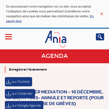
En poursuivant votre navigation sur ce site, vous acceptez
l’utilisation de cookies nous permettant d’améliorer votre
navigation ainsi que de réaliser des statistiques de visites.
En
savoir plus
AGENDA
Enregistrer l'événement
sur Outlook
[ANIA] ATELIER MEDIATION – 16 DÉCEMBRE,
sur iCalendar
13H30, À PARIS- ANNULE ET REPORTE (POUR
CAUSE DE GRÈVES)
sur Google Agenda