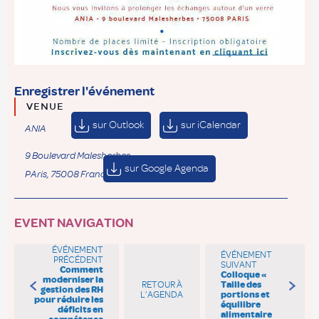
Enregistrer l'événement
VENUE
sur Outlook
sur iCalendar
ANIA
9 Boulevard Malesherbes
sur Google Agenda
PAris
,
75008
France
+ Google Map
EVENT NAVIGATION
ÉVÉNEMENT
ÉVÉNEMENT
PRÉCÉDENT
SUIVANT
Comment
Colloque «
moderniser la
RETOUR À
Taille des
gestion des RH
L’AGENDA
portions et
pour réduire les
équilibre
déficits en
alimentaire