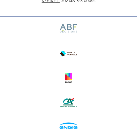
N* SIRET :
302 664 784 00055