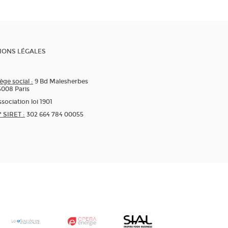
IONS LÉGALES
ège social :
9 Bd Malesherbes
5008 Paris
sociation loi 1901
* SIRET :
302 664 784 00055