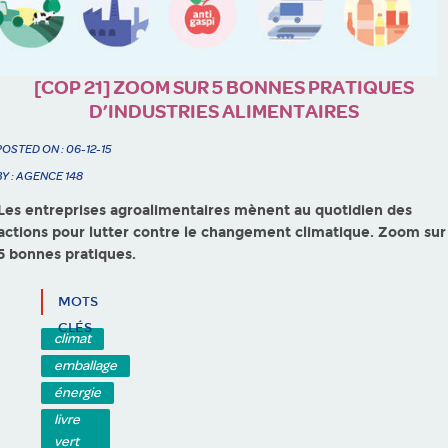
[COP 21] ZOOM SUR 5 BONNES PRATIQUES
D’INDUSTRIES ALIMENTAIRES
POSTED ON : 06-12-15
BY : AGENCE 148
Les entreprises agroalimentaires mènent au quotidien des
actions pour lutter contre le changement climatique. Zoom sur
5 bonnes pratiques.
MOTS
CLÉS
climat
emballage
énergie
livre
vert