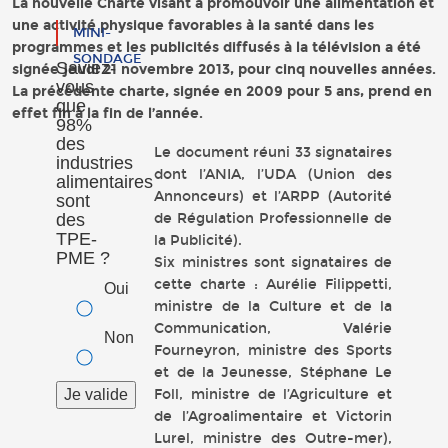
La nouvelle Charte visant à promouvoir une alimentation et
une activité physique favorables à la santé dans les
MINI-
programmes et les publicités diffusés à la télévision a été
SONDAGE
Saviez-
signée jeudi 21 novembre 2013, pour cinq nouvelles années.
vous
La précédente charte, signée en 2009 pour 5 ans, prend en
que
effet fin à la fin de l’année.
98%
des
Le document réuni 33 signataires
industries
dont l’ANIA, l’UDA (Union des
alimentaires
Annonceurs) et l’ARPP (Autorité
sont
des
de Régulation Professionnelle de
TPE-
la Publicité).
PME ?
Six ministres sont signataires de
cette charte : Aurélie Filippetti,
Oui
ministre de la Culture et de la
Communication, Valérie
Non
Fourneyron, ministre des Sports
et de la Jeunesse, Stéphane Le
Foll, ministre de l’Agriculture et
de l’Agroalimentaire et Victorin
Lurel, ministre des Outre-mer),