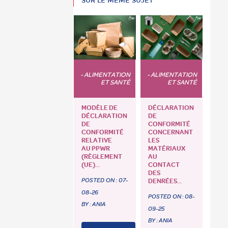
SUR LE MÊME SUJET
- ALIMENTATION
- ALIMENTATION
ET SANTÉ
ET SANTÉ
MODÈLE DE
DÉCLARATION
DÉCLARATION
DE
DE
CONFORMITÉ
CONFORMITÉ
CONCERNANT
RELATIVE
LES
AU PPWR
MATÉRIAUX
(RÈGLEMENT
AU
(UE)...
CONTACT
DES
POSTED ON :
07-
DENRÉES...
08-26
POSTED ON :
08-
BY : ANIA
09-25
BY : ANIA