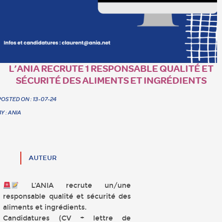
L’ANIA RECRUTE 1 RESPONSABLE QUALITÉ ET
SÉCURITÉ DES ALIMENTS ET INGRÉDIENTS
POSTED ON : 13-07-24
BY : ANIA
AUTEUR
L’ANIA recrute un/une
responsable qualité et sécurité des
aliments et ingrédients.
Candidatures (CV + lettre de