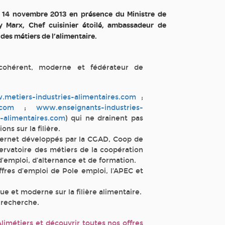
le 14 novembre 2013 en présence du Ministre de
ry Marx, Chef cuisinier étoilé, ambassadeur de
é des métiers de l’alimentaire.
 cohérent, moderne et fédérateur de
metiers-industries-alimentaires.com
;
.com
;
www.enseignants-industries-
-alimentaires.com
) qui ne drainent pas
ons sur la filière.
Internet développés par la CGAD, Coop de
bservatoire des métiers de la coopération
’emploi, d’alternance et de formation.
offres d’emploi de Pole emploi, l’APEC et
e et moderne sur la filière alimentaire.
e recherche.
Alimétiers et découvrir toutes nos offres