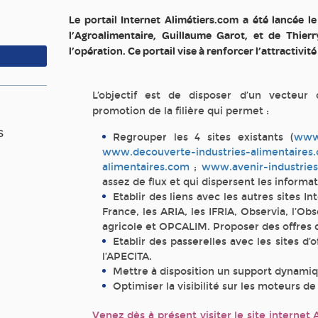
Le portail Internet Alimétiers.com a été lancée 
l’Agroalimentaire, Guillaume Garot, et de Thier
l’opération. Ce portail vise à renforcer l’attractivit
L’objectif est de disposer d’un vecteur
promotion de la filière qui permet :
s
Regrouper les 4 sites existants (
www.
www.decouverte-industries-alimentaires
alimentaires.com
;
www.avenir-industries
assez de flux et qui dispersent les informati
Etablir des liens avec les autres sites 
France, les ARIA, les IFRIA, Observia, l’O
agricole et OPCALIM. Proposer des offres d
Etablir des passerelles avec les sites d’
l’APECITA.
Mettre à disposition un support dynamiqu
Optimiser la visibilité sur les moteurs d
Venez dès à présent visiter le site internet 