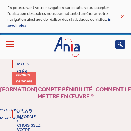
En poursuivant votre navigation sur ce site, vous acceptez
l’utilisation de cookies nous permettant d’améliorer votre
navigation ainsi que de réaliser des statistiques de visites.
En
savoir plus
MOTS
CLÉS
compte
pénibilité
[FORMATION] COMPTE PÉNIBILITÉ : COMMENT L
METTRE EN ŒUVRE ?
POSTED ON : 01-12-16
RESTEZ
INFORMÉ
BY : AGENCE 148
!
CHOISISSEZ
VOTRE