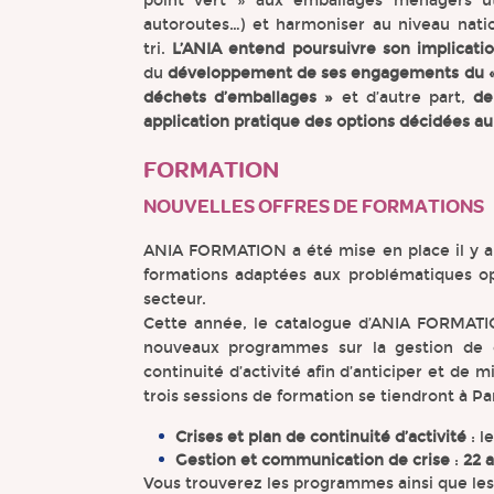
point vert » aux emballages ménagers util
autoroutes…) et harmoniser au niveau natio
tri.
L’ANIA entend poursuivre son implicati
du
développement de ses engagements du « 
déchets d’emballages »
et d’autre part,
de
application pratique des options décidées a
FORMATION
NOUVELLES OFFRES DE FORMATIONS
ANIA FORMATION a été mise en place il y a
formations adaptées aux problématiques op
secteur.
Cette année, le catalogue d’ANIA FORMATIO
nouveaux programmes sur la gestion de c
continuité d’activité afin d’anticiper et de 
trois sessions de formation se tiendront à Par
Crises et plan de continuité d’activité
: l
Gestion et communication de crise
:
22 a
Vous trouverez les programmes ainsi que les b