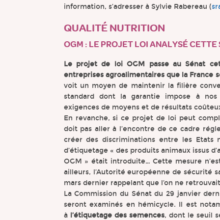
information, s’adresser à Sylvie Rabereau (
sr
QUALITÉ NUTRITION
OGM : LE PROJET LOI ANALYSÉ CETTE
Le projet de loi OGM passe au Sénat cett
entreprises agroalimentaires que la France se 
voit un moyen de maintenir la filière conve
standard dont la garantie impose à nos
exigences de moyens et de résultats coûteu
En revanche, si ce projet de loi peut complé
doit pas aller à l’encontre de ce cadre ré
créer des discriminations entre les Etats 
d’étiquetage « des produits animaux issus d’
OGM » était introduite… Cette mesure n’est
ailleurs, l’Autorité européenne de sécurité s
mars dernier rappelant que l’on ne retrouvai
La Commission du Sénat du 29 janvier der
seront examinés en hémicycle. Il est nota
à
l’étiquetage des semences
, dont le seuil 