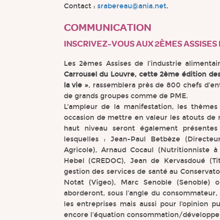
Contact :
srabereau@ania.net
.
COMMUNICATION
INSCRIVEZ-VOUS AUX 2ÈMES ASSISES D
Les 2èmes Assises de l’industrie alimentai
Carrousel du Louvre, cette 2ème édition des A
la vie »
, rassemblera près de 800 chefs d’ent
de grands groupes comme de PME.
L’ampleur de la manifestation, les thèmes
occasion de mettre en valeur les atouts de 
haut niveau seront également présentes 
lesquelles : Jean-Paul Betbèze (Directe
Agricole), Arnaud Cocaul (Nutritionniste à 
Hebel (CREDOC), Jean de Kervasdoué (Tit
gestion des services de santé au Conservatoi
Notat (Vigeo), Marc Senoble (Senoble) o
aborderont, sous l’angle du consommateur, 
les entreprises mais aussi pour l’opinion pu
encore l’équation consommation/développe