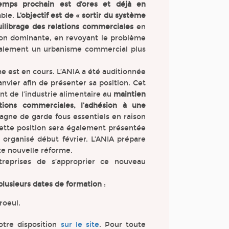
emps prochain est d’ores et déjà en
able.
L’objectif est de « sortir du système
uilibrage des relations commerciales
en
tion dominante, en revoyant le problème
galement un urbanisme commercial plus
me est en cours. L’ANIA a été auditionnée
nvier afin de présenter sa position. Cet
t de l’industrie alimentaire au
maintien
tions commerciales, l’adhésion à une
pagne de garde fous essentiels en raison
Cette position sera également présentée
 organisé début février. L’ANIA prépare
te nouvelle réforme.
reprises de s’approprier ce nouveau
plusieurs dates de formation
:
roeul.
tre disposition
sur le site
. Pour toute