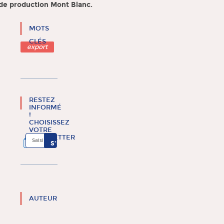
de production Mont Blanc.
MOTS
CLÉS
export
RESTEZ
INFORMÉ
!
CHOISISSEZ
VOTRE
NEWSLETTER
AUTEUR