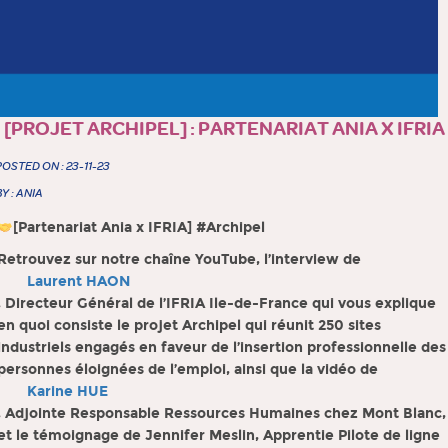
[PROJET ARCHIPEL] : PARTENARIAT ANIA X IFRIA
POSTED ON : 23-11-23
BY : ANIA
[Partenariat Ania x IFRIA] #Archipel
Retrouvez sur notre chaîne YouTube, l’interview de
Laurent HAON
, Directeur Général de l’IFRIA Ile-de-France qui vous explique
en quoi consiste le projet Archipel qui réunit 250 sites
industriels engagés en faveur de l’insertion professionnelle des
personnes éloignées de l’emploi, ainsi que la vidéo de
Karine HUE
, Adjointe Responsable Ressources Humaines chez Mont Blanc,
et le témoignage de Jennifer Meslin, Apprentie Pilote de ligne