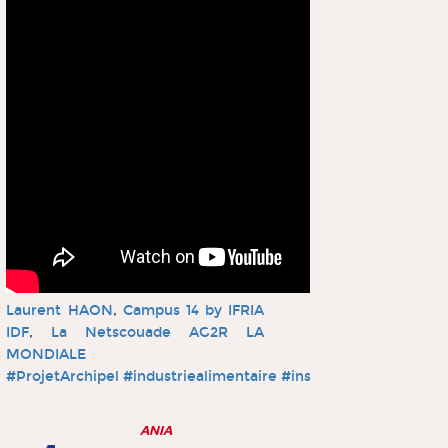
Laurent HAON
,
Campus 14 by IFRIA
IDF
,
La Netscouade
AG2R LA
MONDIALE
#ProjetArchipel
#industriealimentaire
#insertionprofessionne
ANIA