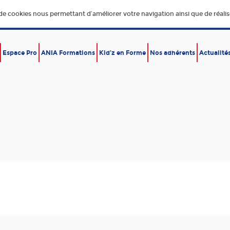
 de cookies nous permettant d’améliorer votre navigation ainsi que de réalise
Espace Pro
ANIA Formations
Kid’z en Forme
Nos adhérents
Actualité
E,
DÉVELOPPEMENT DURABLE
ÉCONOMIE – EXPORT
RE