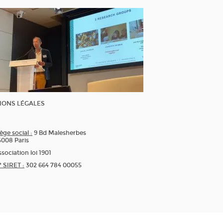
IONS LÉGALES
ège social :
9 Bd Malesherbes
5008 Paris
sociation loi 1901
* SIRET :
302 664 784 00055