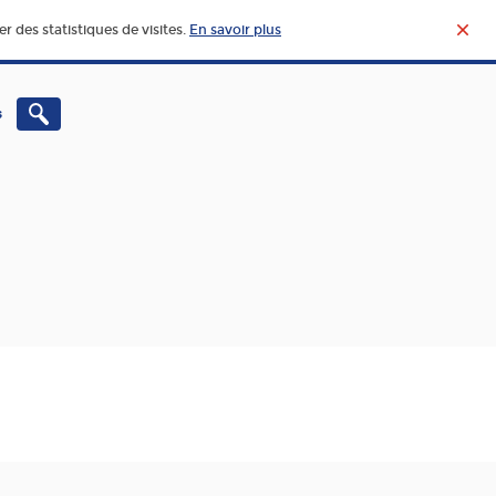
r des statistiques de visites.
En savoir plus
s
CHERCHE – INNOVATION
VIE ET ACTUALITÉ DE
L’AGROALIMENTAIRE