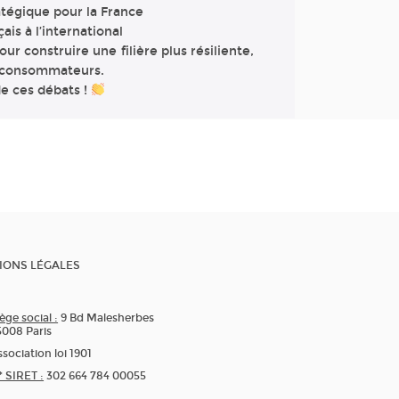
atégique pour la France
is à l’international
our construire une filière plus résiliente,
s consommateurs.
de ces débats !
IONS LÉGALES
ège social :
9 Bd Malesherbes
5008 Paris
sociation loi 1901
* SIRET :
302 664 784 00055