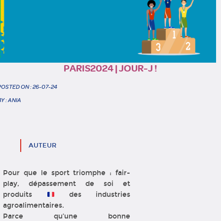
PARIS2024 | JOUR-J !
POSTED ON : 26-07-24
BY : ANIA
AUTEUR
Pour que le sport triomphe : fair-
play, dépassement de soi et
produits
des industries
agroalimentaires.
Parce qu’une bonne