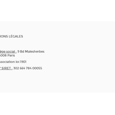
IONS LÉGALES
ège social :
9 Bd Malesherbes
5008 Paris
sociation loi 1901
* SIRET :
302 664 784 00055