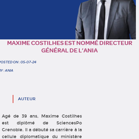
MAXIME COSTILHES EST NOMMÉ DIRECTEUR
GÉNÉRAL DE L’ANIA
POSTED ON : 05-07-24
BY : ANIA
AUTEUR
Agé de 39 ans, Maxime Costilhes
est diplômé de SciencesPo
Grenoble. Il a débuté sa carrière à la
cellule diplomatique du ministère