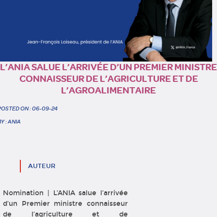
L’ANIA SALUE L’ARRIVÉE D’UN PREMIER MINISTRE
CONNAISSEUR DE L’AGRICULTURE ET DE
L’AGROALIMENTAIRE
POSTED ON : 06-09-24
BY : ANIA
AUTEUR
Nomination | L’ANIA salue l’arrivée
d’un Premier ministre connaisseur
de l’agriculture et de