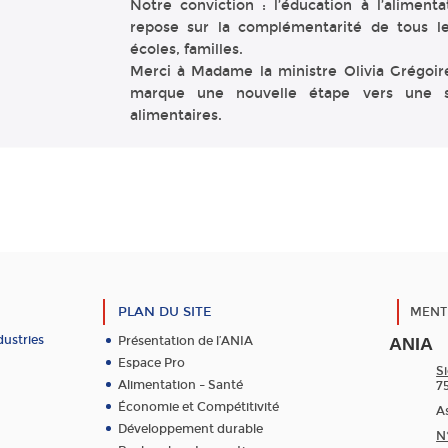
Notre conviction : l’éducation à l’aliment
repose sur la complémentarité de tous les
écoles, familles.
Merci à Madame la ministre Olivia Grégoire 
marque une nouvelle étape vers une so
alimentaires.
PLAN DU SITE
MENT
dustries
Présentation de l’ANIA
ANIA
Espace Pro
Si
Alimentation – Santé
7
Économie et Compétitivité
As
Développement durable
N