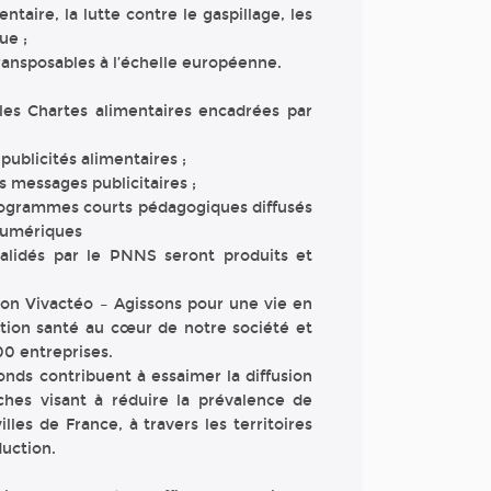
taire, la lutte contre le gaspillage, les
ue ;
ransposables à l’échelle européenne.
es Chartes alimentaires encadrées par
publicités alimentaires ;
 messages publicitaires ;
rogrammes courts pédagogiques diffusés
 numériques
idés par le PNNS seront produits et
tion Vivactéo – Agissons pour une vie en
ention santé au cœur de notre société et
00 entreprises.
onds contribuent à essaimer la diffusion
ches visant à réduire la prévalence de
les de France, à travers les territoires
duction.