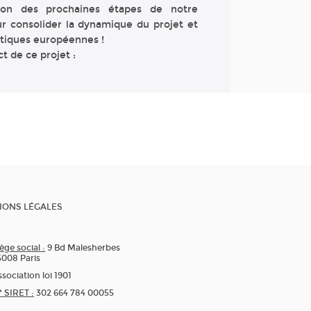
tion des prochaines étapes de notre
ur consolider la dynamique du projet et
uatiques européennes !
ct de ce projet :
IONS LÉGALES
ège social :
9 Bd Malesherbes
5008 Paris
sociation loi 1901
* SIRET :
302 664 784 00055