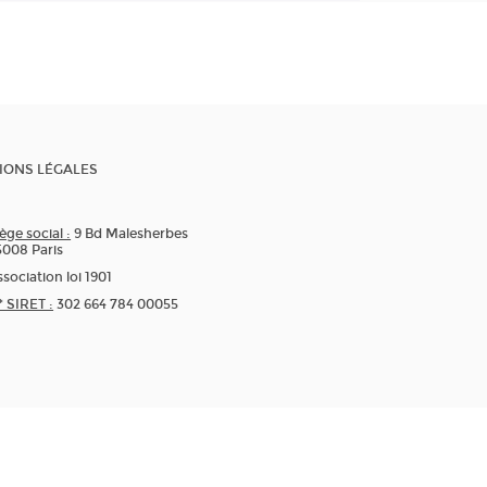
IONS LÉGALES
ège social :
9 Bd Malesherbes
5008 Paris
sociation loi 1901
* SIRET :
302 664 784 00055