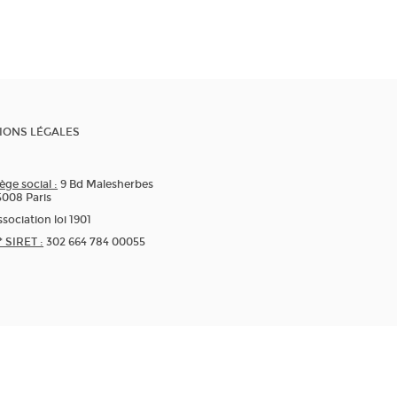
IONS LÉGALES
ège social :
9 Bd Malesherbes
5008 Paris
sociation loi 1901
* SIRET :
302 664 784 00055