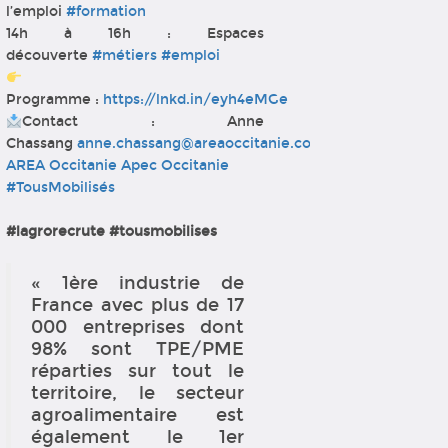
l’emploi
#formation
14h à 16h : Espaces
découverte
#métiers
#emploi
Programme :
https://lnkd.in/eyh4eMGe
Contact : Anne
Chassang
anne.chassang@areaoccitanie.com
AREA Occitanie
Apec Occitanie
#TousMobilisés
#lagrorecrute #tousmobilises
« 1ère industrie de
France avec plus de 17
000 entreprises dont
98% sont TPE/PME
réparties sur tout le
territoire, le secteur
agroalimentaire est
également le 1er