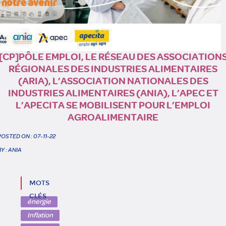
[CP]PÔLE EMPLOI, LE RÉSEAU DES ASSOCIATION
RÉGIONALES DES INDUSTRIES ALIMENTAIRES
(ARIA), L’ASSOCIATION NATIONALES DES
INDUSTRIES ALIMENTAIRES (ANIA), L’APEC ET
L’APECITA SE MOBILISENT POUR L’EMPLOI
AGROALIMENTAIRE
POSTED ON : 07-11-22
BY : ANIA
MOTS
CLÉS
énergie
Inflation