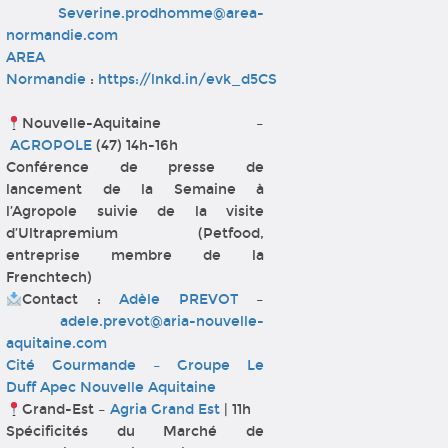
Severine.prodhomme@area-
normandie.com
AREA
Normandie
:
https://lnkd.in/evk_d5CS
Nouvelle-Aquitaine –
AGROPOLE
(47) 14h-16h
Conférence de presse de
lancement de la Semaine à
l’Agropole suivie de la visite
d’Ultrapremium (Petfood,
entreprise membre de la
Frenchtech)
Contact :
Adèle PREVOT
–
adele.prevot@aria-nouvelle-
aquitaine.com
Cité Gourmande – Groupe Le
Duff
Apec Nouvelle Aquitaine
Grand-Est –
Agria Grand Est
| 11h
Spécificités du Marché de