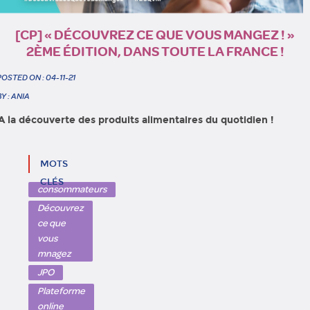
[CP] « DÉCOUVREZ CE QUE VOUS MANGEZ ! »
2ÈME ÉDITION, DANS TOUTE LA FRANCE !
POSTED ON : 04-11-21
BY : ANIA
A la découverte des produits alimentaires du quotidien !
MOTS
CLÉS
consommateurs
Découvrez
ce que
vous
mnagez
JPO
Plateforme
online