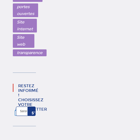
portes
ouvertes
Site
Internet
Site
web
transparence
RESTEZ
INFORMÉ
!
CHOISISSEZ
VOTRE
NEWSLETTER