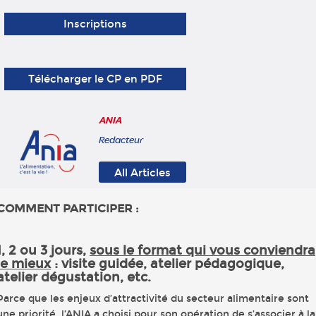
Inscriptions
Télécharger le CP en PDF
ANIA
Redacteur
All Articles
COMMENT PARTICIPER :
1, 2 ou 3 jours,
sous le format qui vous conviendra
le mieux
: visite guidée, atelier pédagogique,
atelier dégustation, etc.
Parce que les enjeux d’attractivité du secteur alimentaire sont
une priorité, l’ANIA a choisi pour son opération de s’associer à la