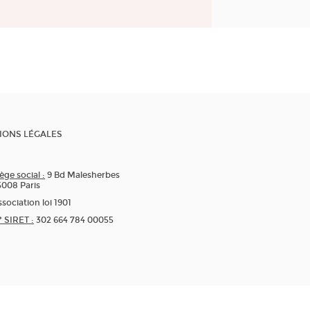
IONS LÉGALES
ège social :
9 Bd Malesherbes
5008 Paris
sociation loi 1901
* SIRET :
302 664 784 00055