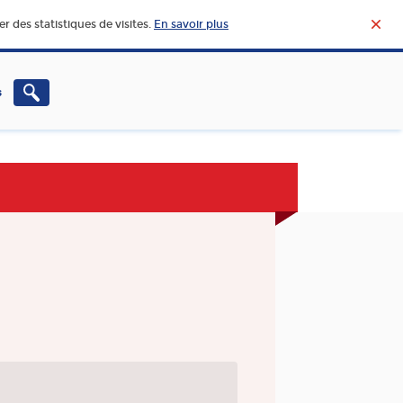
r des statistiques de visites.
En savoir plus
s
CHERCHE – INNOVATION
VIE ET ACTUALITÉ DE
L’AGROALIMENTAIRE