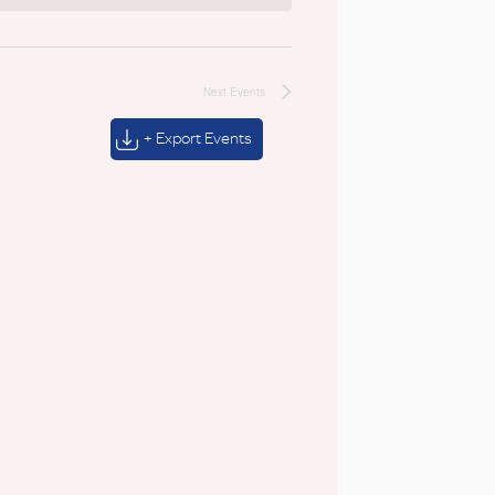
Next
Events
+ Export Events