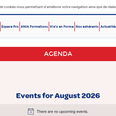
 de cookies nous permettant d’améliorer votre navigation ainsi que de réalise
Espace Pro
ANIA Formations
Kid’z en Forme
Nos adhérents
Actualité
E,
DÉVELOPPEMENT DURABLE
ÉCONOMIE – EXPORT
RE
AGENDA
Events for August 2026
There are no upcoming events.
Notice