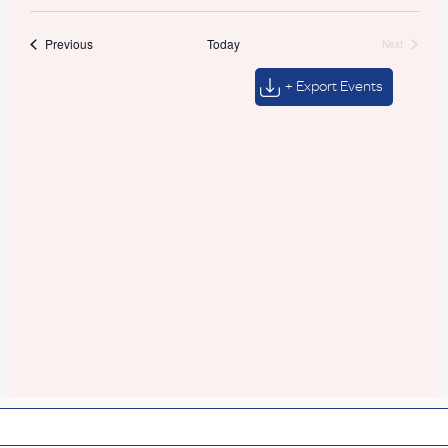
Events
Previous
Today
Next
Events
+ Export Events