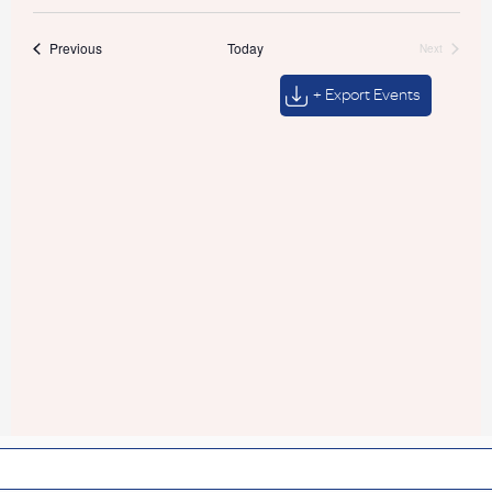
Events
Previous
Today
Next
Events
+ Export Events