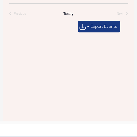
Today
Previous
Next
Events
Events
+ Export Events