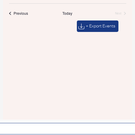
Events
Previous
Today
Next
Events
+ Export Events