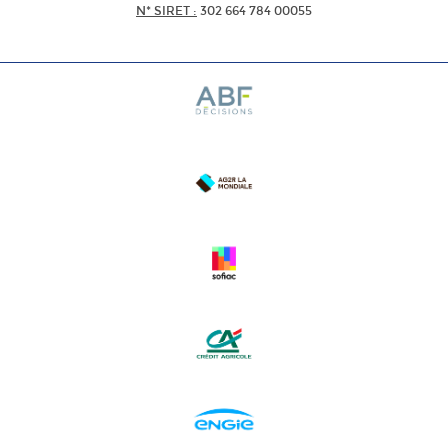
N* SIRET :
302 664 784 00055