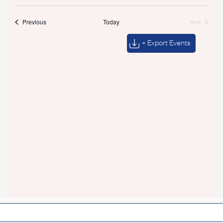
Events
Previous
Today
Next
Events
+ Export Events