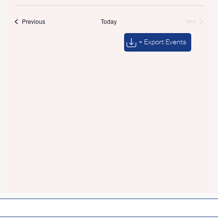
Events
Previous
Today
Next
Events
+ Export Events