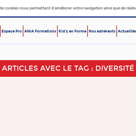
 de cookies nous permettant d’améliorer votre navigation ainsi que de réalise
Espace Pro
ANIA Formations
Kid’z en Forme
Nos adhérents
Actualité
E,
DÉVELOPPEMENT DURABLE
ÉCONOMIE – EXPORT
RE
ARTICLES AVEC LE TAG : DIVERSITÉ