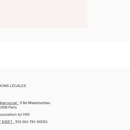
IONS LÉGALES
ège social :
9 Bd Malesherbes
5008 Paris
sociation loi 1901
* SIRET :
302 664 784 00055