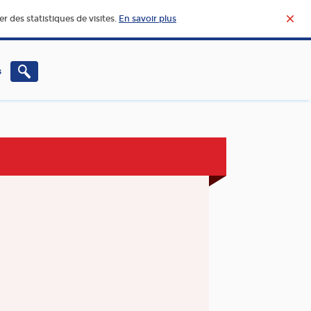
r des statistiques de visites.
En savoir plus
s
CHERCHE – INNOVATION
VIE ET ACTUALITÉ DE
L’AGROALIMENTAIRE