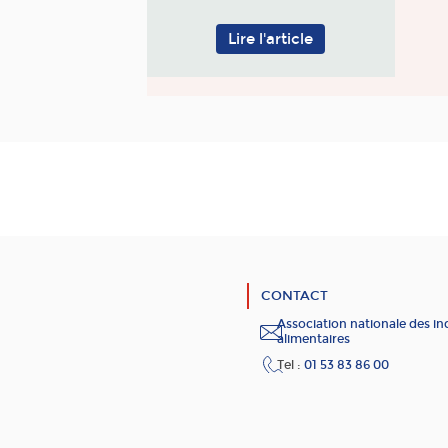
Lire l'article
CONTACT
Association nationale des in
alimentaires
Tel :
01 53 83 86 00