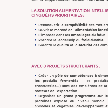
Jean-Philippe GIRARD, président de l’ANIA, 
LA SOLUTION ALIMENTATION INTELLI
CINQ DÉFIS PRIORITAIRES
:
Reconquérir la
compétitivité
des métiers
Ouvrir le marché de l’
alimentation fonct
S’imposer dans les
emballages du futur
Prendre le leadership du
froid durable
Garantir la
qualité
et la
sécurité
des alim
AVEC
3 PROJETS STRUCTURANTS
:
Créer un
pôle de compétences à dimens
les produits fermentés
: les produits
charcuteries,…) sont des emblèmes de la 
moteurs de l’exportation
Organiser un
grand programme sur les
protéines explose au niveau mondial. 
animales et végétales, développement et