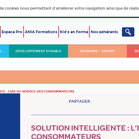
 de cookies nous permettant d’améliorer votre navigation ainsi que de réalise
Espace Pro
ANIA Formations
Kid’z en Forme
Nos adhérents
E,
DÉVELOPPEMENT DURABLE
ÉCONOMIE – EXPORT
RE
NTE : L’IAA AU SERVICE DES CONSOMMATEURS
PARTAGER :
SOLUTION INTELLIGENTE : L’
CONSOMMATEURS