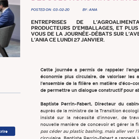
POSTED ON : 03-02-20
BY : ANIA
ENTREPRISES DE L’AGROALIMENTAI
PRODUCTEURS D’EMBALLAGES, ET PLUS
VOUS DE LA JOURNÉE-DÉBATS SUR L’AV
L’ANIA CE LUNDI 27 JANVIER.
Cette journée a permis de rappeler l’eng
économie plus circulaire, de valoriser les
l’ensemble de la filière en matière d’éco-co
de permettre un dialogue constructif pour ab
Baptiste Perrin-Fabert, Directeur du cabi
auprès de la ministre de la Transition écologi
insisté sur la nécessité d‘innover, de tra
nouvelle manière de concevoir et gérer la fi
pas céder au plastic bashing, mais aller ver l
circulaire, Baptiste Perrin-Fabert a rappelé