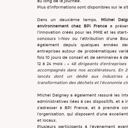
au long de la journée.
Plus d’informations sont disponibles sur le s
Dans un deuxième temps,
Michel Daig
environnement chez BPI France
a présen
l’innovation créés pour les PME et les star
concours I-Nov ou l’attribution d’une Bo
également depuis quelques années des
entreprises autour de problématiques vari
fois 10 jours de conseil et de séminaires à d
12 à 24 mois : «
48 dirigeants d’entreprises 
accompagnés dans nos accélérateurs. En 2
lancés dont un dédié aux industries a
transformation des déchets et l’économie cir
Michel Daigney a également rassuré les inter
administratives liées à ces dispositifs, et a
s’adresser à BPI France, et à prendre co
l’organisation, qui disposent d’une excelle
et locaux.
Plusieurs participants à l’évènement ay