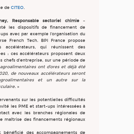
ite de
CITEO
.
ney, Responsable sectoriel chimie –
té les dispositifs de financement de
t-ups avec par exemple l’organisation du
urse French Tech. BPI France propose
 accélérateurs, qui réunissent des
ées : ces accélérateurs proposent deux
es chefs d’entreprise, sur une période de
agroalimentaires ont d’ores et déjà été
020, de nouveaux accélérateurs seront
groalimentaires et un autre sur la
culaire.
»
venants sur les potentielles difficultés
 invité les PME et start-ups intéressées à
ntact avec les branches régionales de
nte maîtrise des financements régionaux
ant bénéficié des accompagnements de