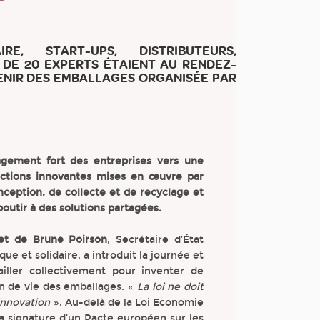
RE, START-UPS, DISTRIBUTEURS,
 DE 20 EXPERTS ÉTAIENT AU RENDEZ-
ENIR DES EMBALLAGES ORGANISÉE PAR
agement fort des entreprises vers une
 actions innovantes mises en œuvre par
nception, de collecte et de recyclage et
outir à des solutions partagées.
net de Brune Poirson
, Secrétaire d’État
que et solidaire, a introduit la journée et
vailler collectivement pour inventer de
n de vie des emballages. «
La loi ne doit
’innovation
». Au-delà de la Loi Economie
 la signature d’un Pacte européen sur les