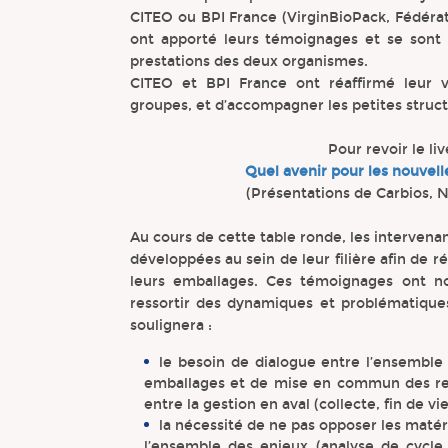
CITEO ou BPI France (VirginBioPack, Fédérat
ont apporté leurs témoignages et se sont 
prestations des deux organismes.
CITEO et BPI France ont réaffirmé leur 
groupes, et d’accompagner les petites struct
Pour revoir le li
Quel avenir pour les nouvelle
(Présentations de Carbios, 
Au cours de cette table ronde, les intervena
développées au sein de leur filière afin de r
leurs emballages. Ces témoignages ont no
ressortir des dynamiques et problématique
soulignera :
le besoin de dialogue entre l’ensemble
emballages et de mise en commun des res
entre la gestion en aval (collecte, fin de vi
la nécessité de ne pas opposer les maté
l’ensemble des enjeux (analyse de cycle