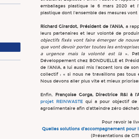
emballages plastique le 6 mars 2020 et l’
plastique dont l’ensemble des mesures vont 
Richard Girardot, Président de l’ANIA
, a rap
leurs partenaires et leur volonté de pro
objectifs fixés vont faire émerger de nouve
que vont devoir porter toutes les entreprises 
a urgence mais la volonté est là
». Pat
Développement chez BONDUELLE et Présiden
de l’ANIA, a lui aussi mis l’accent lors de s
collectif : « si nous ne travaillons pas tou
Nous devons aller plus vite et mieux prioriser
Enfin,
Françoise Gorga, Directrice R&I à l’
projet REINWASTE
qui a pour objectif de 
agroalimentaire afin d’atteindre zéro déchet
Pour revoir le li
Quelles solutions d’accompagnement pour l
(Présentations de CIT