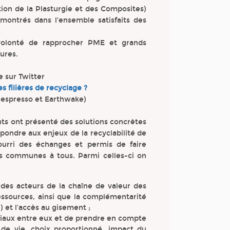
ion de la Plasturgie et des Composites)
montrés dans l’ensemble satisfaits des
volonté de rapprocher PME et grands
ures.
ve sur Twitter
s filières de recyclage ?
Nespresso et Earthwake)
nts ont présenté des solutions concrètes
épondre aux enjeux de la recyclabilité de
urri des échanges et permis de faire
s communes à tous. Parmi celles-ci on
 des acteurs de la chaîne de valeur des
sources, ainsi que la complémentarité
e) et l’accès au gisement ;
riaux entre eux et de prendre en compte
 de vie, choix proportionné, impact du