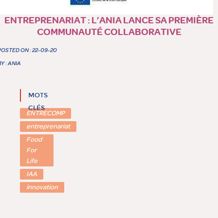
ENTREPRENARIAT : L’ANIA LANCE SA PREMIÈRE
COMMUNAUTÉ COLLABORATIVE
POSTED ON : 22-09-20
BY : ANIA
MOTS
CLÉS
ENTRECOMP
entreprenariat
Food
For
Life
IAA
innovation