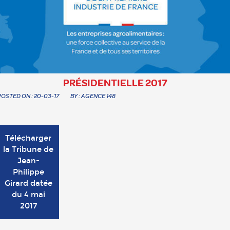
PRÉSIDENTIELLE 2017
POSTED ON : 20-03-17
BY : AGENCE 148
Télécharger
la Tribune de
Jean-
Philippe
Girard datée
du 4 mai
2017