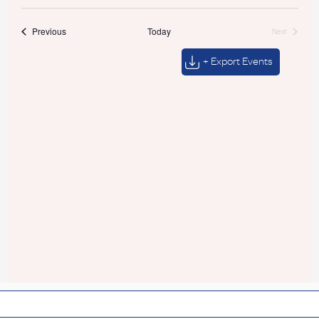
Events
Previous
Today
Next
Events
+ Export Events